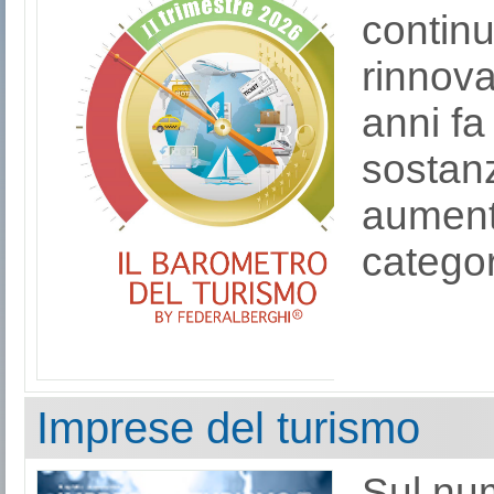
continu
rinnova
anni fa
sostanz
aumenta
categor
Imprese del turismo
Sul nu